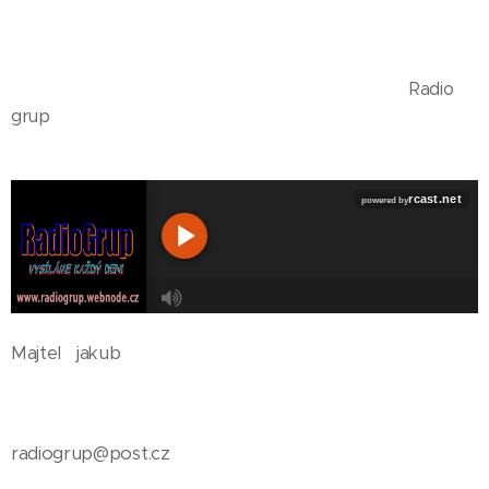
Radio
grup
R
Majtel jakub
C
A
S
T
radiogrup@post.cz
.