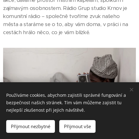
akce, dáváme prostor místním kapelám, spolkům i
zajímavým osobnostem. Rádio Grup studio Krnov je
komunitní rádio – společně tvoříme zvuk našeho
města a staráme se o to, aby vám doma, v práci i na
cestách hrálo něco, co je vám blízké.
Používáme cookies, abychom zajistili správné fungování a
bezpečnost našich stránek. Tím vám můžeme zajistit tu
nejlepší zkušenost při jejich návštěvě.
Přijmout nezbytné
Přijmout vše
Vytvořit stránky
Vytvořte si webové stránky zdarma!