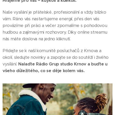
Hrajeme pro vás – kdykoli a kdekoli.
Naše vysílání je přátelské, profesionální a vždy blízko
vám. Ráno vás nastartujeme energií, přes den vás
provázíme při práci a večer zpomalíme s pohodovou
hudbou a zajímavými rozhovory. Díky online streamu
nás máte doslova na jedno kliknutí.
Přidejte se k naší komunitě posluchačů z Krnova a
okolí, sledujte novinky a zapojte se do soutěží i živého
vysílání.
Nalaďte Rádio Grup studio Krnov a buďte u
všeho důležitého, co se děje kolem vás.