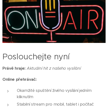
Poslouchejte nyní
Právě hraje:
Aktuální hit z našeho vysílání
Online přehrávač:
Okamžité spuštění živého vysílání jedním
kliknutím
Stabilní stream pro mobil, tablet i počítač