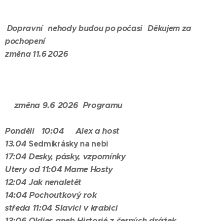
Dopravní nehody budou po počasi Děkujem za
pochopení
změna 11.6 2026
změna 9.6 2026 Programu
Ponděli 10:04
Alex a host
13.04
Sedmikrásky na nebi
17:04 Desky, pásky, vzpomínky
Utery od 11:04 Mame Hosty
12:04 Jak nenaletět
14:04 Pochoutkový rok
středa
11:04 Slavici v krabici
13:06 Oldies aneb Historié z černých drážek