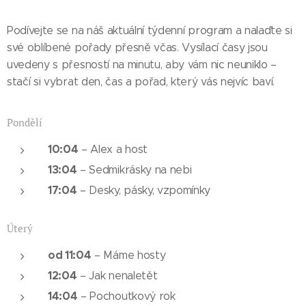
Podívejte se na náš aktuální týdenní program a nalaďte si
své oblíbené pořady přesně včas. Vysílací časy jsou
uvedeny s přesností na minutu, aby vám nic neuniklo –
stačí si vybrat den, čas a pořad, který vás nejvíc baví.
Pondělí
10:04
– Alex a host
13:04
– Sedmikrásky na nebi
17:04
– Desky, pásky, vzpomínky
Úterý
od 11:04
– Máme hosty
12:04
– Jak nenaletět
14:04
– Pochoutkový rok