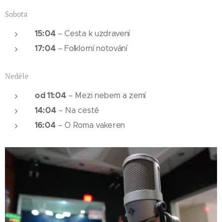
Sobota
15:04
– Cesta k uzdravení
17:04
– Folklorní notování
Neděle
od 11:04
– Mezi nebem a zemí
14:04
– Na cestě
16:04
– O Roma vakeren