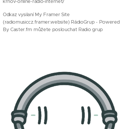
krnov-online-radio-internet/
Odkaz vysilaní My Framer Site
(radiomusiccz.framer.website) RádioGrup - Powered
By Caster.fm můžete poslouchat Radio grup