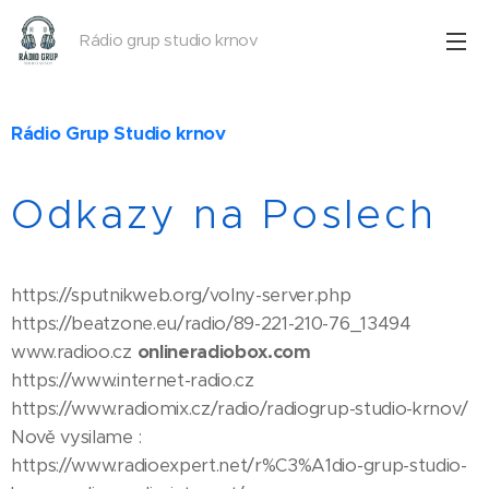
Rádio grup studio krnov
Rádio Grup Studio krnov
Odkazy na Poslech
https://sputnikweb.org/volny-server.php
https://beatzone.eu/radio/89-221-210-76_13494
www.radioo.cz
onlineradiobox.com
https://www.internet-radio.cz
https://www.radiomix.cz/radio/radiogrup-studio-krnov/
Nově vysilame :
https://www.radioexpert.net/r%C3%A1dio-grup-studio-