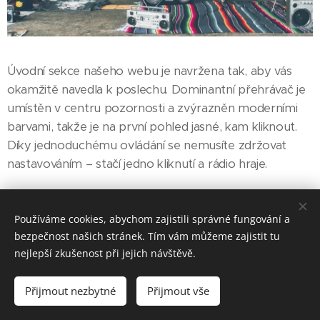
Úvodní sekce našeho webu je navržena tak, aby vás
okamžitě navedla k poslechu. Dominantní přehrávač je
umístěn v centru pozornosti a zvýrazněn moderními
barvami, takže je na první pohled jasné, kam kliknout.
Díky jednoduchému ovládání se nemusíte zdržovat
nastavováním – stačí jedno kliknutí a rádio hraje.
Užijte si čistý zvuk, aktuální playlist a pohodlný online
poslech bez složitého hledání. Rádio Grup studio Krnov
Používáme cookies, abychom zajistili správné fungování a
je tu pro vás 24/7 – klikněte na přehrávač a nalaďte se
bezpečnost našich stránek. Tím vám můžeme zajistit tu
na naši atmosféru.
nejlepší zkušenost při jejich návštěvě.
Přijmout nezbytné
Přijmout vše
Vytvořit stránky
Vytvořte si webové stránky zdarma!