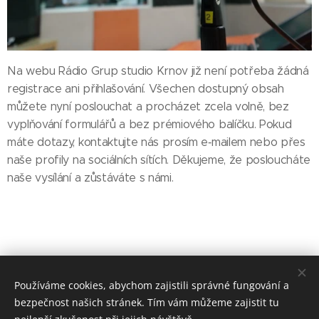
Na webu Rádio Grup studio Krnov již není potřeba žádná
registrace ani přihlašování. Všechen dostupný obsah
můžete nyní poslouchat a procházet zcela volně, bez
vyplňování formulářů a bez prémiového balíčku. Pokud
máte dotazy, kontaktujte nás prosím e‑mailem nebo přes
naše profily na sociálních sítích. Děkujeme, že posloucháte
naše vysílání a zůstáváte s námi.
Používáme cookies, abychom zajistili správné fungování a
radiogrup@post.cz
bezpečnost našich stránek. Tím vám můžeme zajistit tu